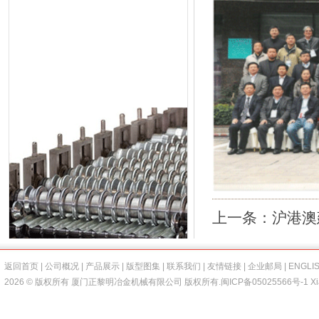
上一条：
沪港澳
返回首页
|
公司概况
|
产品展示
|
版型图集
|
联系我们
|
友情链接
|
企业邮局
|
ENGLI
2026 © 版权所有 厦门正黎明冶金机械有限公司 版权所有.
闽ICP备05025566号-1
Xi