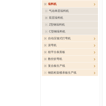
垛料机
气动单层垛料机
双层垛料机
Z型钢垛料机
C型钢垛料机
自动压皱式打弯机
滚弯机
校平分条剪板
数控折弯机
复合板生产线
钢筋桁架楼承板生产线