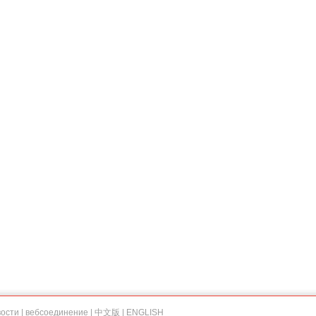
вости
|
вебсоединение
|
中文版
|
ENGLISH