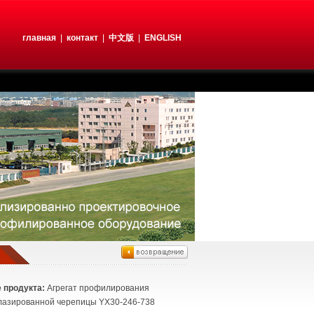
главная
|
контакт
|
中文版
|
ENGLISH
 продукта:
Агрегат профилирования
лазированной черепицы YX30-246-738