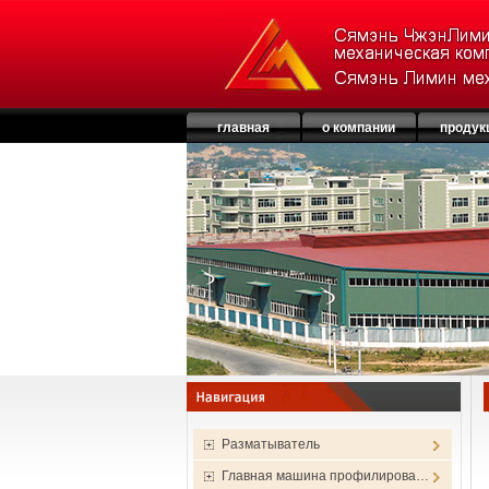
главная
о компании
продук
Разматыватель
Главная машина профилирова…