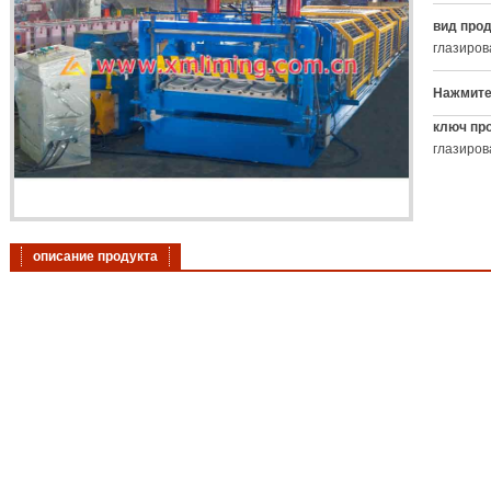
вид прод
глазиров
Нажмите
ключ про
глазиров
описание продукта