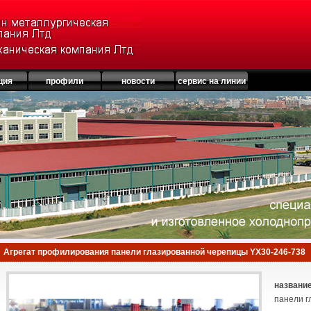
ция
профили
новости
сервис на линии
Агрегат профилирования панели глазированной черепицы YX30-246-738
название
панели г