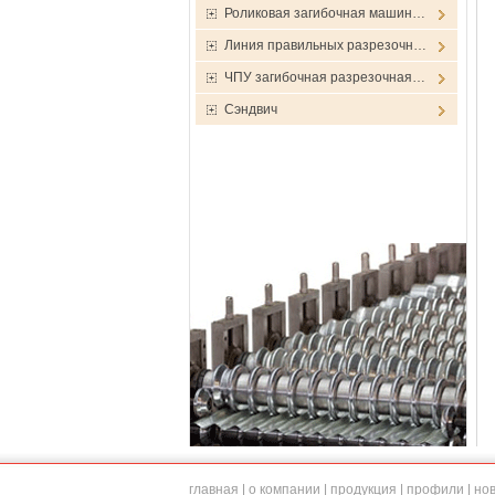
Роликовая загибочная машин…
Линия правильных разрезочн…
ЧПУ загибочная разрезочная…
Сэндвич
главная
|
о компании
|
продукция
|
профили
|
но