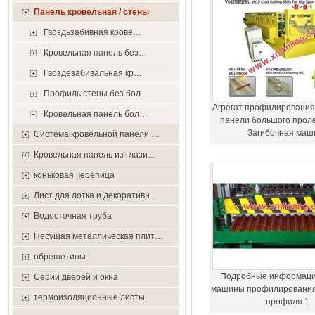
Панель кровельная / стены
Гвоздьзабивная крове…
Кровельная панель без…
Гвоздезабивальная кр…
Профиль стены без бол…
Агрегат профилирования
Кровельная панель бол…
панели большого про
Загибочная маш
Система кровельной панели …
Кровельная панель из глази…
коньковая черепица
Лист для лотка и декоративн…
Водосточная труба
Несущая металлическая плит…
обрешетины
Подробные информаци
Серии дверей и окна
машины профилирования
термоизоляционные листы
профиля 1